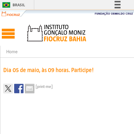
BRASIL
Simplifique!
Comunica BR
Participe
Acesso à informação
Legislação
Home
Canais
Dia 05 de maio, às 09 horas. Participe!
[print-me]