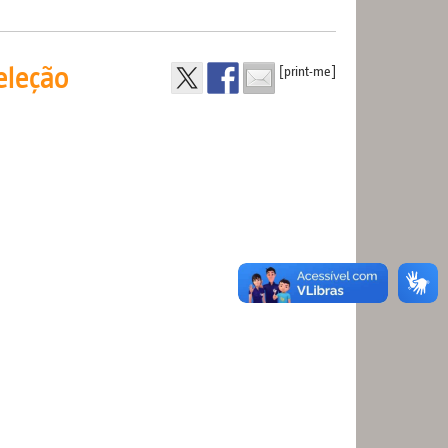
eleção
[print-me]