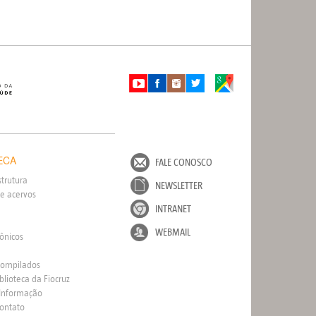
ECA
FALE CONOSCO
strutura
NEWSLETTER
e acervos
INTRANET
WEBMAIL
rônicos
Compilados
blioteca da Fiocruz
 Informação
Contato