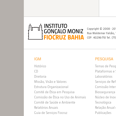
Copyright © 2008 - 201
Rua Waldemar Falcão, 1
CEP: 40296-710 Tel. (71
IGM
PESQUISA
Histórico
Temas de Pesq
CD
Plataformas e 
Diretoria
Laboratórios
Missão, Visão e Valores
Serviços de Re
Estrutura Organizacional
Comissão Inte
Comitê de Ética em Pesquisa
Biossegurança
Comissão de Ética no Uso de Animais
Núcleo de Ino
Comitê de Saúde e Ambiente
Tecnológica
Relatórios Anuais
Relação Anual
Guia de Serviços Fiocruz
Publicações