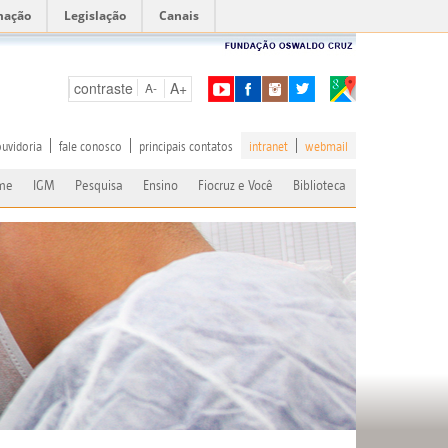
mação
Legislação
Canais
contraste
A+
A-
ouvidoria
fale conosco
principais contatos
intranet
webmail
me
IGM
Pesquisa
Ensino
Fiocruz e Você
Biblioteca