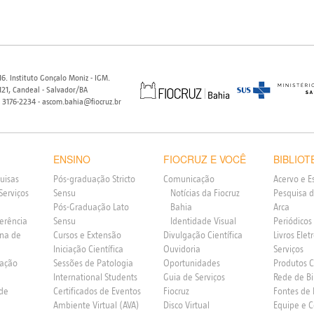
6. Instituto Gonçalo Moniz - IGM.
21, Candeal - Salvador/BA
) 3176-2234 - ascom.bahia@fiocruz.br
ENSINO
FIOCRUZ E VOCÊ
BIBLIOT
uisas
Pós-graduação Stricto
Comunicação
Acervo e E
Serviços
Sensu
Notícias da Fiocruz
Pesquisa d
Pós-Graduação Lato
Bahia
Arca
ferência
Sensu
Identidade Visual
Periódicos
rna de
Cursos e Extensão
Divulgação Científica
Livros Elet
Iniciação Científica
Ouvidoria
Serviços
vação
Sessões de Patologia
Oportunidades
Produtos 
International Students
Guia de Serviços
Rede de Bi
 de
Certificados de Eventos
Fiocruz
Fontes de
Ambiente Virtual (AVA)
Disco Virtual
Equipe e 