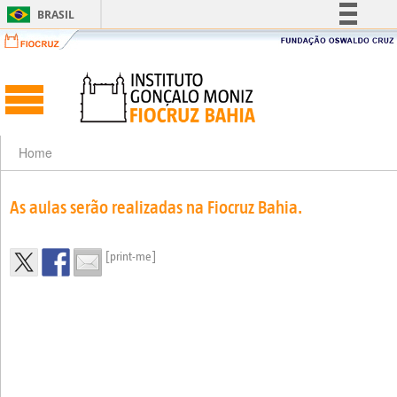
BRASIL
Simplifique!
Comunica BR
Participe
Acesso à informação
Legislação
Home
Canais
As aulas serão realizadas na Fiocruz Bahia.
[print-me]