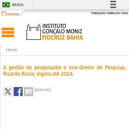
BRASIL
Simplifique!
Comunica BR
Participe
Acesso à informação
Legislação
Home
Canais
A gestão do pesquisador e vice-diretor de Pesquisa,
Ricardo Riccio, vigora até 2024.
[print-me]