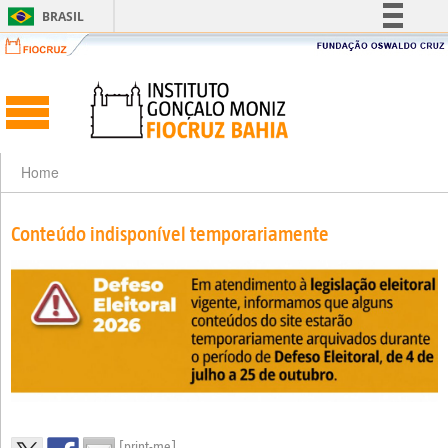
BRASIL
Simplifique!
Comunica BR
Participe
Acesso à informação
Legislação
Home
Canais
Conteúdo indisponível temporariamente
[print-me]