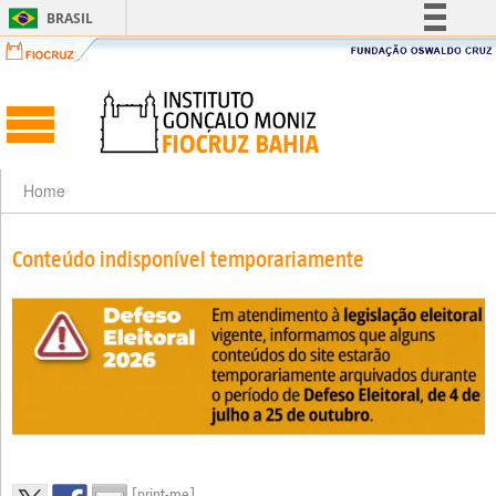
BRASIL
Simplifique!
Comunica BR
Participe
Acesso à informação
Legislação
Home
Canais
Conteúdo indisponível temporariamente
[print-me]