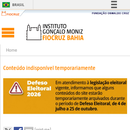
BRASIL
Simplifique!
Comunica BR
Participe
Acesso à informação
Legislação
Home
Canais
Conteúdo indisponível temporariamente
[print-me]