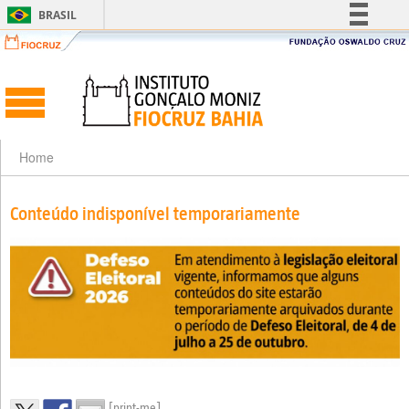
BRASIL
Simplifique!
Comunica BR
Participe
Acesso à informação
Legislação
Home
Canais
Conteúdo indisponível temporariamente
[print-me]