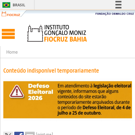
BRASIL
Simplifique!
Comunica BR
Participe
Acesso à informação
Legislação
Home
Canais
Conteúdo indisponível temporariamente
[print-me]