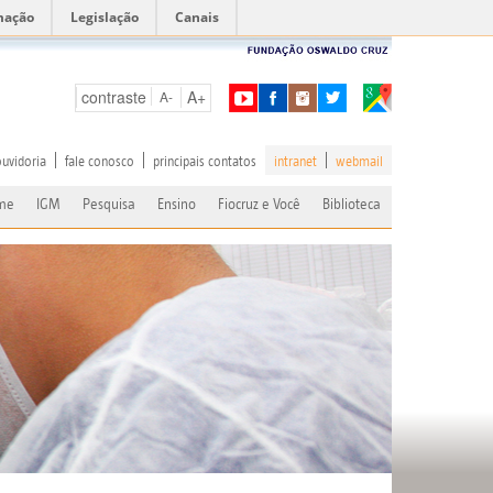
mação
Legislação
Canais
contraste
A+
A-
ouvidoria
fale conosco
principais contatos
intranet
webmail
me
IGM
Pesquisa
Ensino
Fiocruz e Você
Biblioteca