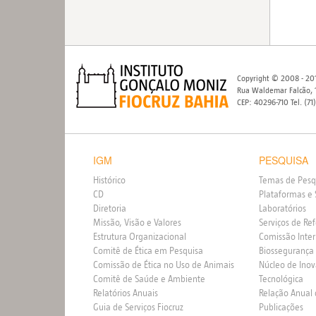
Copyright © 2008 - 201
Rua Waldemar Falcão, 1
CEP: 40296-710 Tel. (71
IGM
PESQUISA
Histórico
Temas de Pesq
CD
Plataformas e 
Diretoria
Laboratórios
Missão, Visão e Valores
Serviços de Re
Estrutura Organizacional
Comissão Inte
Comitê de Ética em Pesquisa
Biossegurança
Comissão de Ética no Uso de Animais
Núcleo de Ino
Comitê de Saúde e Ambiente
Tecnológica
Relatórios Anuais
Relação Anual
Guia de Serviços Fiocruz
Publicações