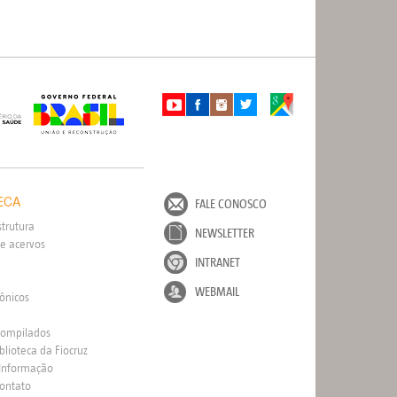
ECA
FALE CONOSCO
strutura
NEWSLETTER
e acervos
INTRANET
WEBMAIL
rônicos
Compilados
blioteca da Fiocruz
 Informação
Contato