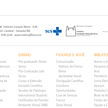
6. Instituto Gonçalo Moniz - IGM.
21, Candeal - Salvador/BA
) 3176-2234 - ascom.bahia@fiocruz.br
ENSINO
FIOCRUZ E VOCÊ
BIBLIOT
uisas
Pós-graduação Stricto
Comunicação
Acervo e E
Serviços
Sensu
Notícias da Fiocruz
Pesquisa d
Pós-Graduação Lato
Bahia
Arca
ferência
Sensu
Identidade Visual
Periódicos
rna de
Cursos e Extensão
Divulgação Científica
Livros Elet
Iniciação Científica
Ouvidoria
Serviços
vação
Sessões de Patologia
Oportunidades
Produtos 
International Students
Guia de Serviços
Rede de Bi
 de
Certificados de Eventos
Fiocruz
Fontes de
Ambiente Virtual (AVA)
Disco Virtual
Equipe e 