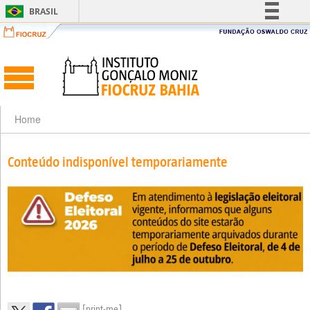
BRASIL
Simplifique!
Comunica BR
Participe
Acesso à informação
Legislação
Home
Canais
Conteúdo indisponível temporariamente
[print-me]