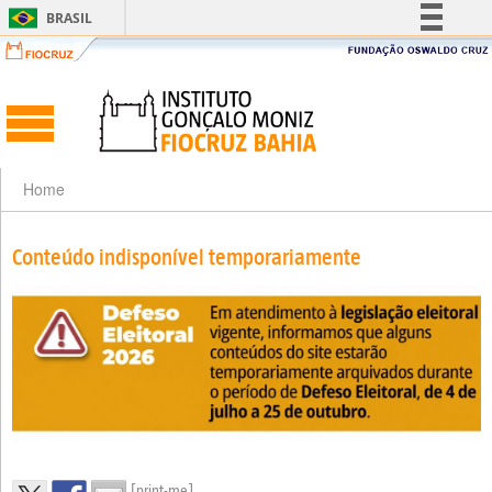
BRASIL
Simplifique!
Comunica BR
Participe
Acesso à informação
Legislação
Home
Canais
Conteúdo indisponível temporariamente
[print-me]