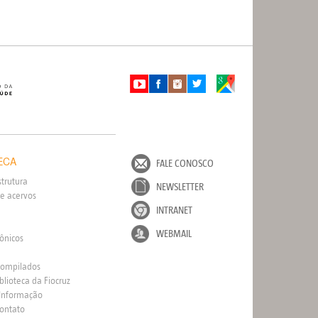
ECA
FALE CONOSCO
strutura
NEWSLETTER
e acervos
INTRANET
WEBMAIL
rônicos
Compilados
blioteca da Fiocruz
 Informação
Contato