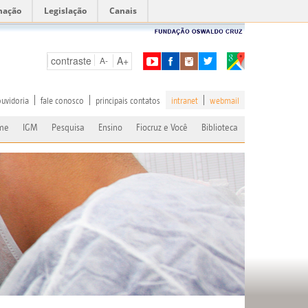
mação
Legislação
Canais
contraste
A+
A-
ouvidoria
fale conosco
principais contatos
intranet
webmail
me
IGM
Pesquisa
Ensino
Fiocruz e Você
Biblioteca