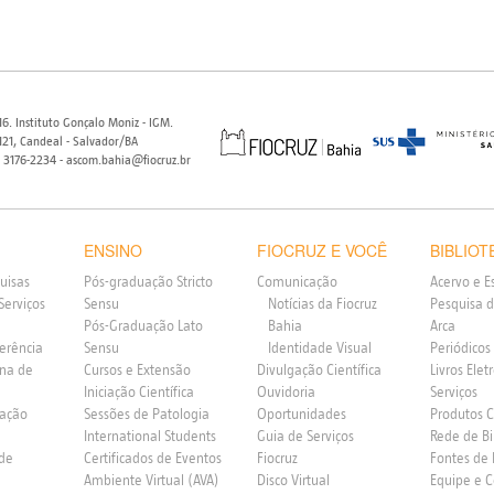
6. Instituto Gonçalo Moniz - IGM.
21, Candeal - Salvador/BA
) 3176-2234 - ascom.bahia@fiocruz.br
ENSINO
FIOCRUZ E VOCÊ
BIBLIOT
uisas
Pós-graduação Stricto
Comunicação
Acervo e E
Serviços
Sensu
Notícias da Fiocruz
Pesquisa d
Pós-Graduação Lato
Bahia
Arca
ferência
Sensu
Identidade Visual
Periódicos
rna de
Cursos e Extensão
Divulgação Científica
Livros Elet
Iniciação Científica
Ouvidoria
Serviços
vação
Sessões de Patologia
Oportunidades
Produtos 
International Students
Guia de Serviços
Rede de Bi
 de
Certificados de Eventos
Fiocruz
Fontes de
Ambiente Virtual (AVA)
Disco Virtual
Equipe e 