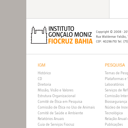
Copyright © 2008 - 201
Rua Waldemar Falcão, 1
CEP: 40296-710 Tel. (71
IGM
PESQUISA
Histórico
Temas de Pesq
CD
Plataformas e 
Diretoria
Laboratórios
Missão, Visão e Valores
Serviços de Re
Estrutura Organizacional
Comissão Inte
Comitê de Ética em Pesquisa
Biossegurança
Comissão de Ética no Uso de Animais
Núcleo de Ino
Comitê de Saúde e Ambiente
Tecnológica
Relatórios Anuais
Relação Anual
Guia de Serviços Fiocruz
Publicações