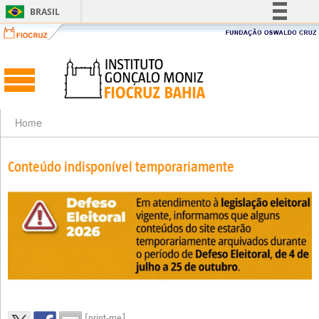
BRASIL
Simplifique!
Comunica BR
Participe
Acesso à informação
Legislação
Home
Canais
Conteúdo indisponível temporariamente
[print-me]