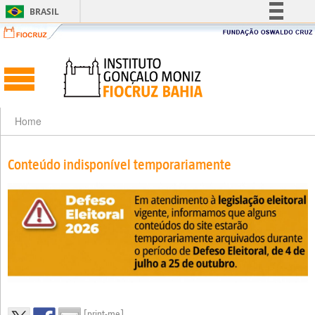
BRASIL
Simplifique!
Comunica BR
Participe
Acesso à informação
Legislação
Home
Canais
Conteúdo indisponível temporariamente
[print-me]