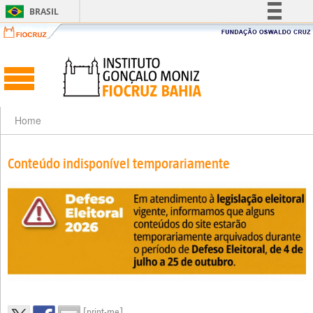
BRASIL
Simplifique!
Comunica BR
Participe
Acesso à informação
Legislação
Home
Canais
Conteúdo indisponível temporariamente
[print-me]