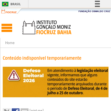
BRASIL
Simplifique!
Comunica BR
Participe
Acesso à informação
Legislação
Home
Canais
Conteúdo indisponível temporariamente
[print-me]