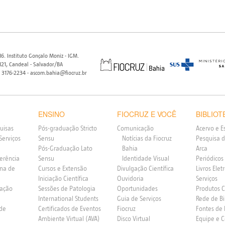
6. Instituto Gonçalo Moniz - IGM.
21, Candeal - Salvador/BA
) 3176-2234 - ascom.bahia@fiocruz.br
ENSINO
FIOCRUZ E VOCÊ
BIBLIOT
uisas
Pós-graduação Stricto
Comunicação
Acervo e E
Serviços
Sensu
Notícias da Fiocruz
Pesquisa d
Pós-Graduação Lato
Bahia
Arca
ferência
Sensu
Identidade Visual
Periódicos
rna de
Cursos e Extensão
Divulgação Científica
Livros Elet
Iniciação Científica
Ouvidoria
Serviços
vação
Sessões de Patologia
Oportunidades
Produtos 
International Students
Guia de Serviços
Rede de Bi
 de
Certificados de Eventos
Fiocruz
Fontes de
Ambiente Virtual (AVA)
Disco Virtual
Equipe e 