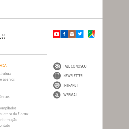
ECA
FALE CONOSCO
strutura
NEWSLETTER
e acervos
INTRANET
WEBMAIL
rônicos
Compilados
blioteca da Fiocruz
 Informação
Contato