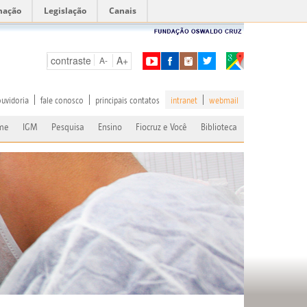
mação
Legislação
Canais
contraste
A+
A-
ouvidoria
fale conosco
principais contatos
intranet
webmail
me
IGM
Pesquisa
Ensino
Fiocruz e Você
Biblioteca