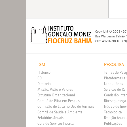
Copyright © 2008 - 201
Rua Waldemar Falcão, 1
CEP: 40296-710 Tel. (71
IGM
PESQUISA
Histórico
Temas de Pesq
CD
Plataformas e 
Diretoria
Laboratórios
Missão, Visão e Valores
Serviços de Re
Estrutura Organizacional
Comissão Inte
Comitê de Ética em Pesquisa
Biossegurança
Comissão de Ética no Uso de Animais
Núcleo de Ino
Comitê de Saúde e Ambiente
Tecnológica
Relatórios Anuais
Relação Anual
Guia de Serviços Fiocruz
Publicações