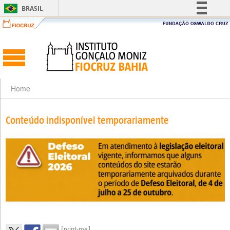
BRASIL
Simplifique!
Comunica BR
Participe
Acesso à informação
Legislação
Home
Canais
Conteúdo indisponível temporariamente
[print-me]