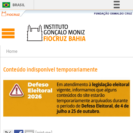
BRASIL
Simplifique!
Comunica BR
Participe
Acesso à informação
Legislação
Home
Canais
Conteúdo indisponível temporariamente
[print-me]