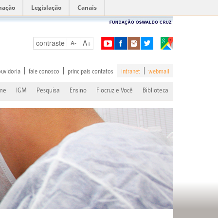
mação
Legislação
Canais
contraste
A+
A-
ouvidoria
fale conosco
principais contatos
intranet
webmail
me
IGM
Pesquisa
Ensino
Fiocruz e Você
Biblioteca