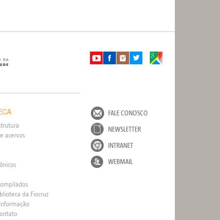
ECA
FALE CONOSCO
strutura
NEWSLETTER
e acervos
INTRANET
WEBMAIL
rônicos
Compilados
blioteca da Fiocruz
 Informação
Contato