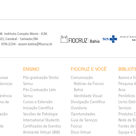
6. Instituto Gonçalo Moniz - IGM.
21, Candeal - Salvador/BA
) 3176-2234 - ascom.bahia@fiocruz.br
ENSINO
FIOCRUZ E VOCÊ
BIBLIOT
uisas
Pós-graduação Stricto
Comunicação
Acervo e E
Serviços
Sensu
Notícias da Fiocruz
Pesquisa d
Pós-Graduação Lato
Bahia
Arca
ferência
Sensu
Identidade Visual
Periódicos
rna de
Cursos e Extensão
Divulgação Científica
Livros Elet
Iniciação Científica
Ouvidoria
Serviços
vação
Sessões de Patologia
Oportunidades
Produtos 
International Students
Guia de Serviços
Rede de Bi
 de
Certificados de Eventos
Fiocruz
Fontes de
Ambiente Virtual (AVA)
Disco Virtual
Equipe e 