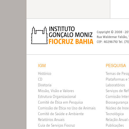
Copyright © 2008 - 201
Rua Waldemar Falcão, 1
CEP: 40296-710 Tel. (71
IGM
PESQUISA
Histórico
Temas de Pesq
CD
Plataformas e 
Diretoria
Laboratórios
Missão, Visão e Valores
Serviços de Re
Estrutura Organizacional
Comissão Inte
Comitê de Ética em Pesquisa
Biossegurança
Comissão de Ética no Uso de Animais
Núcleo de Ino
Comitê de Saúde e Ambiente
Tecnológica
Relatórios Anuais
Relação Anual
Guia de Serviços Fiocruz
Publicações