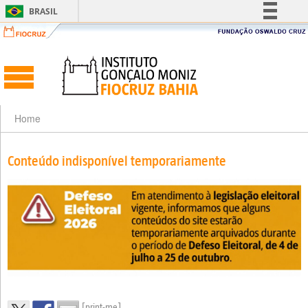
BRASIL
Simplifique!
Comunica BR
Participe
Acesso à informação
Legislação
Home
Canais
Conteúdo indisponível temporariamente
[print-me]