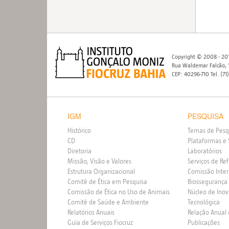
Copyright © 2008 - 201
Rua Waldemar Falcão, 1
CEP: 40296-710 Tel. (71
IGM
PESQUISA
Histórico
Temas de Pesq
CD
Plataformas e 
Diretoria
Laboratórios
Missão, Visão e Valores
Serviços de Re
Estrutura Organizacional
Comissão Inte
Comitê de Ética em Pesquisa
Biossegurança
Comissão de Ética no Uso de Animais
Núcleo de Ino
Comitê de Saúde e Ambiente
Tecnológica
Relatórios Anuais
Relação Anual
Guia de Serviços Fiocruz
Publicações