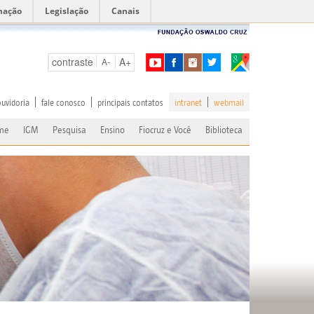
mação
Legislação
Canais
contraste
A+
A-
ouvidoria
fale conosco
principais contatos
intranet
webmail
me
IGM
Pesquisa
Ensino
Fiocruz e Você
Biblioteca