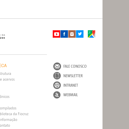
ECA
FALE CONOSCO
strutura
NEWSLETTER
e acervos
INTRANET
WEBMAIL
rônicos
Compilados
blioteca da Fiocruz
 Informação
Contato