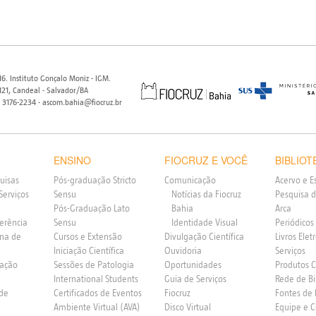
6. Instituto Gonçalo Moniz - IGM.
21, Candeal - Salvador/BA
) 3176-2234 - ascom.bahia@fiocruz.br
ENSINO
FIOCRUZ E VOCÊ
BIBLIOT
uisas
Pós-graduação Stricto
Comunicação
Acervo e E
Serviços
Sensu
Notícias da Fiocruz
Pesquisa d
Pós-Graduação Lato
Bahia
Arca
ferência
Sensu
Identidade Visual
Periódicos
rna de
Cursos e Extensão
Divulgação Científica
Livros Elet
Iniciação Científica
Ouvidoria
Serviços
vação
Sessões de Patologia
Oportunidades
Produtos 
International Students
Guia de Serviços
Rede de Bi
 de
Certificados de Eventos
Fiocruz
Fontes de
Ambiente Virtual (AVA)
Disco Virtual
Equipe e 