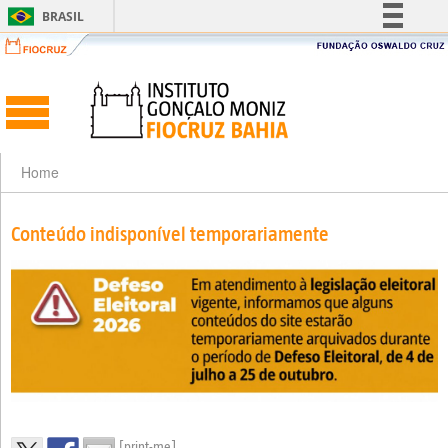
BRASIL
Simplifique!
Comunica BR
Participe
Acesso à informação
Legislação
Home
Canais
Conteúdo indisponível temporariamente
[print-me]