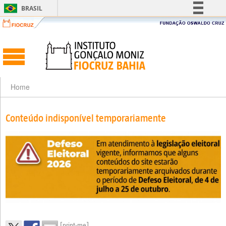
BRASIL
Simplifique!
Comunica BR
Participe
Acesso à informação
Legislação
Home
Canais
Conteúdo indisponível temporariamente
[print-me]