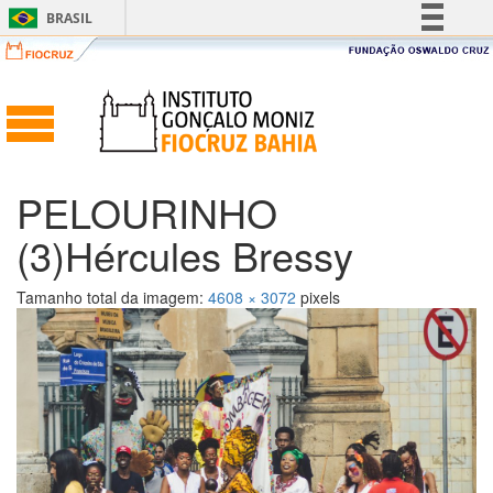
BRASIL
Simplifique!
Comunica BR
Participe
Acesso à informação
Legislação
PELOURINHO
Canais
(3)Hércules Bressy
Tamanho total da imagem:
4608
×
3072
pixels