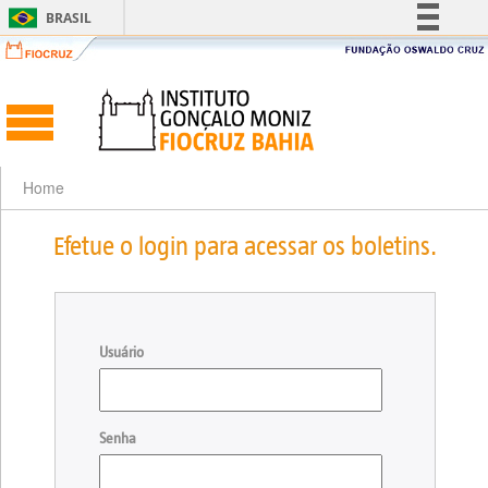
BRASIL
Simplifique!
Comunica BR
Participe
Acesso à informação
Legislação
Home
Canais
Efetue o login para acessar os boletins.
Usuário
Senha