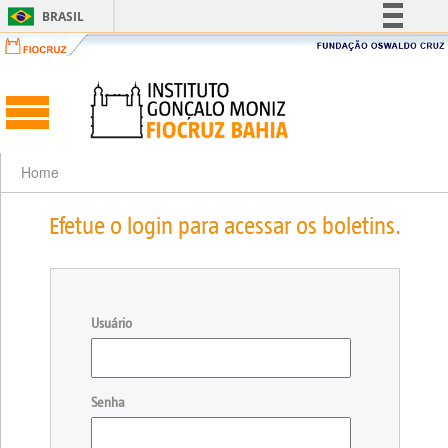
BRASIL
Simplifique!
Comunica BR
Participe
Acesso à informação
Legislação
Home
Canais
Efetue o login para acessar os boletins.
Usuário
Senha