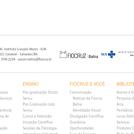
6. Instituto Gonçalo Moniz - IGM.
21, Candeal - Salvador/BA
) 3176-2234 - ascom.bahia@fiocruz.br
ENSINO
FIOCRUZ E VOCÊ
BIBLIOT
uisas
Pós-graduação Stricto
Comunicação
Acervo e E
Serviços
Sensu
Notícias da Fiocruz
Pesquisa d
Pós-Graduação Lato
Bahia
Arca
ferência
Sensu
Identidade Visual
Periódicos
rna de
Cursos e Extensão
Divulgação Científica
Livros Elet
Iniciação Científica
Ouvidoria
Serviços
vação
Sessões de Patologia
Oportunidades
Produtos 