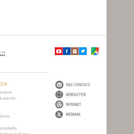
ECA
FALE CONOSCO
strutura
NEWSLETTER
e acervos
INTRANET
WEBMAIL
rônicos
Compilados