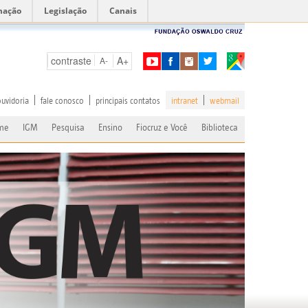
mação
Legislação
Canais
contraste
A+
A-
ouvidoria
fale conosco
principais contatos
intranet
webmail
me
IGM
Pesquisa
Ensino
Fiocruz e Você
Biblioteca