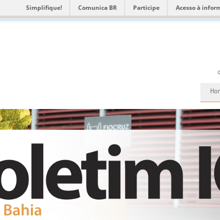
Simplifique!
Comunica BR
Participe
Acesso à infor
Ho