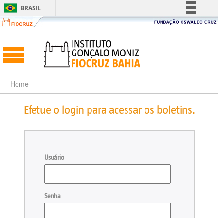
BRASIL
Simplifique!
Comunica BR
Participe
Acesso à informação
Legislação
Home
Canais
Efetue o login para acessar os boletins.
Usuário
Senha