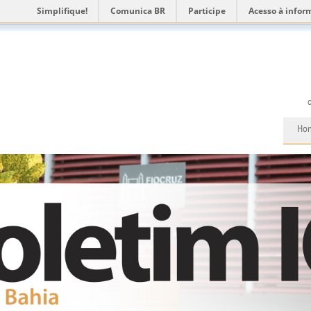
Simplifique!
Comunica BR
Participe
Acesso à infor
Ho