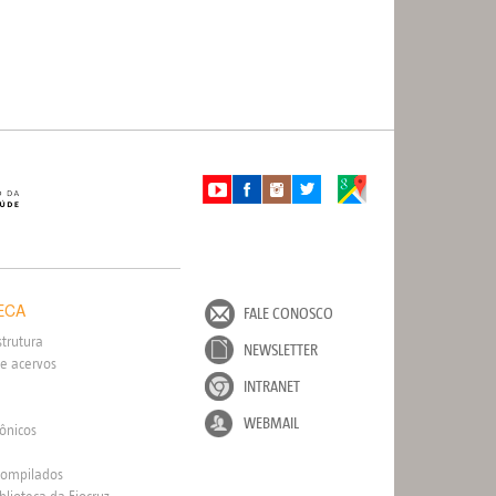
ECA
FALE CONOSCO
strutura
NEWSLETTER
e acervos
INTRANET
WEBMAIL
rônicos
Compilados