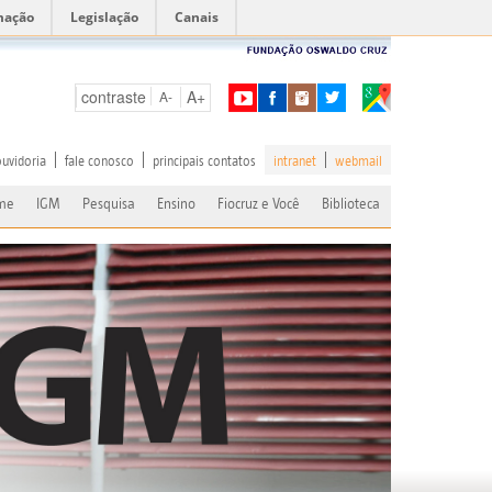
mação
Legislação
Canais
contraste
A+
A-
ouvidoria
fale conosco
principais contatos
intranet
webmail
me
IGM
Pesquisa
Ensino
Fiocruz e Você
Biblioteca