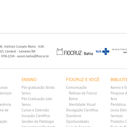
6. Instituto Gonçalo Moniz - IGM.
21, Candeal - Salvador/BA
) 3176-2234 - ascom.bahia@fiocruz.br
ENSINO
FIOCRUZ E VOCÊ
BIBLIOT
uisas
Pós-graduação Stricto
Comunicação
Acervo e E
Serviços
Sensu
Notícias da Fiocruz
Pesquisa d
Pós-Graduação Lato
Bahia
Arca
ferência
Sensu
Identidade Visual
Periódicos
rna de
Cursos e Extensão
Divulgação Científica
Livros Elet
Iniciação Científica
Ouvidoria
Serviços
vação
Sessões de Patologia
Oportunidades
Produtos 