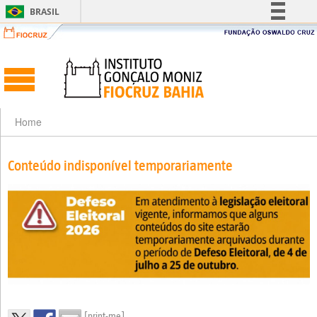
BRASIL
Simplifique!
Comunica BR
Participe
Acesso à informação
Legislação
Home
Canais
Conteúdo indisponível temporariamente
[print-me]