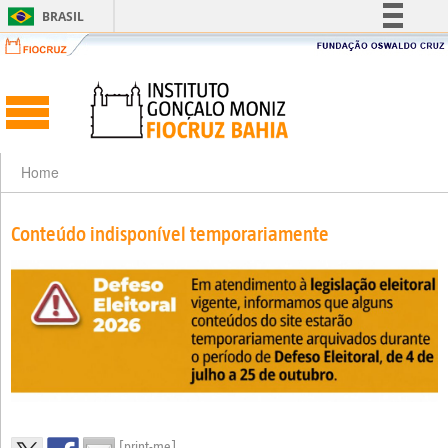
BRASIL
Simplifique!
Comunica BR
Participe
Acesso à informação
Legislação
Home
Canais
Conteúdo indisponível temporariamente
[print-me]