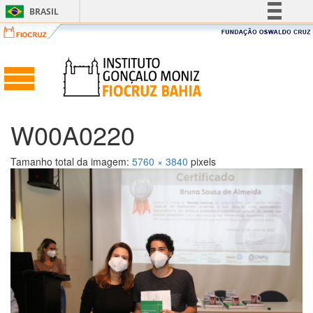
BRASIL
Simplifique!
Comunica BR
Participe
Acesso à informação
Legislação
W00A0220
Canais
Tamanho total da imagem:
5760
×
3840
pixels