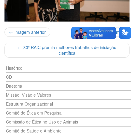
← Imagem anterior
Próxima imagem →
←
30ª RAIC premia melhores trabalhos de iniciação
científica
Histórico
CD
Diretoria
Missão, Visão e Valores
Estrutura Organizacional
Comitê de Ética em Pesquisa
Comissão de Ética no Uso de Animais
Comitê de Saúde e Ambiente