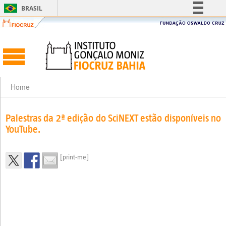
BRASIL
Simplifique!
Comunica BR
Participe
Acesso à informação
Legislação
Home
Canais
Palestras da 2ª edição do SciNEXT estão disponíveis no
YouTube.
[print-me]