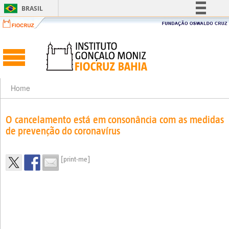
BRASIL
Simplifique!
Comunica BR
Participe
Acesso à informação
Legislação
Home
Canais
O cancelamento está em consonância com as medidas
de prevenção do coronavírus
[print-me]